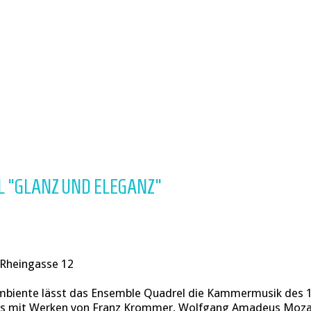
 "GLANZ UND ELEGANZ"
, Rheingasse 12
biente lässt das Ensemble Quadrel die Kammermusik des 18
s mit Werken von Franz Krommer, Wolfgang Amadeus Mozar