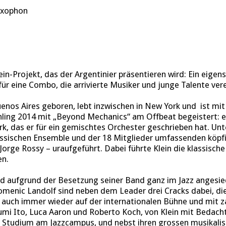
axophon
ein-Projekt, das der Argentinier präsentieren wird: Ein eigen
 eine Combo, die arrivierte Musiker und junge Talente vere
Buenos Aires geboren, lebt inzwischen in New York und ist mi
hling 2014 mit „Beyond Mechanics“ am Offbeat begeistert: e
rk, das er für ein gemischtes Orchester geschrieben hat. Unt
assischen Ensemble und der 18 Mitglieder umfassenden köp
Jorge Rossy – uraufgeführt. Dabei führte Klein die klassische
n.
rd aufgrund der Besetzung seiner Band ganz im Jazz angesied
omenic Landolf sind neben dem Leader drei Cracks dabei, di
 auch immer wieder auf der internationalen Bühne und mit z
umi Ito, Luca Aaron und Roberto Koch, von Klein mit Bedacht
s Studium am Jazzcampus, und nebst ihren grossen musikali