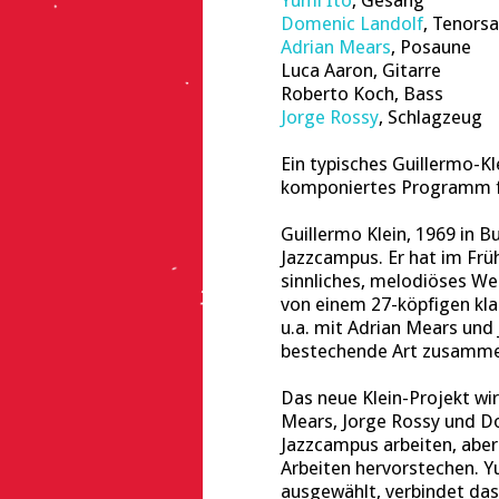
Yumi Ito
, Gesang
Domenic Landolf
, Tenors
Adrian Mears
, Posaune
Luca Aaron, Gitarre
Roberto Koch, Bass
Jorge Rossy
, Schlagzeug
Ein typisches Guillermo-Kl
komponiertes Programm für
Guillermo Klein, 1969 in 
Jazzcampus. Er hat im Frü
sinnliches, melodiöses We
von einem 27-köpfigen kl
u.a. mit Adrian Mears und 
bestechende Art zusamme
Das neue Klein-Projekt wi
Mears, Jorge Rossy und D
Jazzcampus arbeiten, aber
Arbeiten hervorstechen. Y
ausgewählt, verbindet da