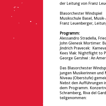
der Leitung von Franz Leu
Blasorchester Windspiel
Musikschule Basel, Musik
Franz Leuenberger, Leitun
Programm:
Alessandro Stradella, Fri
John Glenesk Mortimer: B
Jindrich Pravecek: Karnev
Kees Vlak: Nightflight to P
George Gershwi : An Ameri
Das Blasorchester Windspi
jungen Musikerinnen und 
Niveau (Oberstufe) gemei
Nebst den Aufführungen i
dem Programm. Konzertreis
Schramberg, Riva del Gar
teilgenommen: