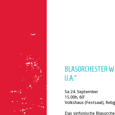
BLASORCHESTER WI
U.A."
Sa 24. September
15.00h, 60’
Volkshaus (Festsaal), Reb
Das sinfonische Blasorche