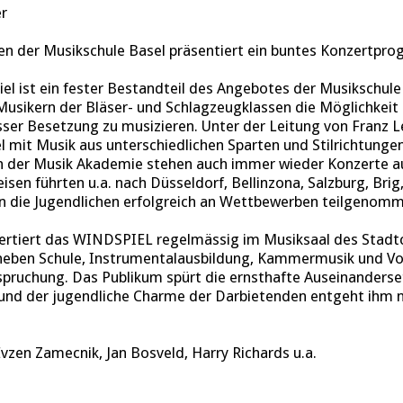
er
n der Musikschule Basel präsentiert ein buntes Konzertprog
el ist ein fester Bestandteil des Angebotes der Musikschule 
Musikern der Bläser- und Schlagzeugklassen die Möglichkei
er Besetzung zu musizieren. Unter der Leitung von Franz L
l mit Musik aus unterschiedlichen Sparten und Stilrichtunge
n der Musik Akademie stehen auch immer wieder Konzerte au
en führten u.a. nach Düsseldorf, Bellinzona, Salzburg, Bri
n die Jugendlichen erfolgreich an Wettbewerben teilgenom
ertiert das WINDSPIEL regelmässig im Musiksaal des Stadtca
 neben Schule, Instrumentalausbildung, Kammermusik und Vo
nspruchung. Das Publikum spürt die ernsthafte Auseinanders
und der jugendliche Charme der Darbietenden entgeht ihm n
vzen Zamecnik, Jan Bosveld, Harry Richards u.a.