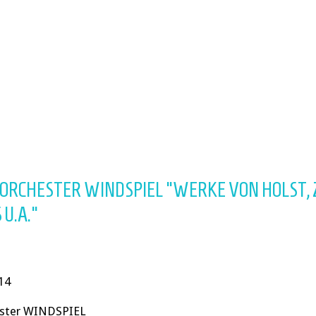
SORCHESTER WINDSPIEL "WERKE VON HOLST, 
U.A."
14
ester WINDSPIEL