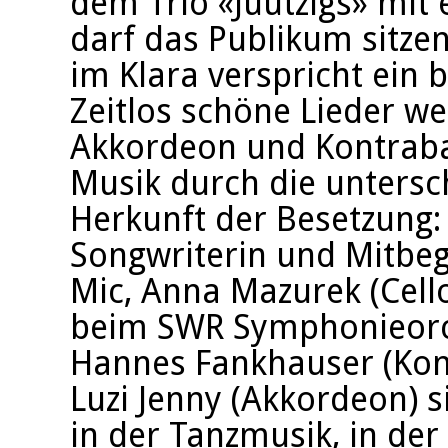
dem Trio «Jüützigs» mit
darf das Publikum sitze
im Klara verspricht ein 
Zeitlos schöne Lieder we
Akkordeon und Kontrabas
Musik durch die untersc
Herkunft der Besetzung: 
Songwriterin und Mitb
Mic, Anna Mazurek (Cello,
beim SWR Symphonieorch
Hannes Fankhauser (Kon
Luzi Jenny (Akkordeon) si
in der Tanzmusik, in der