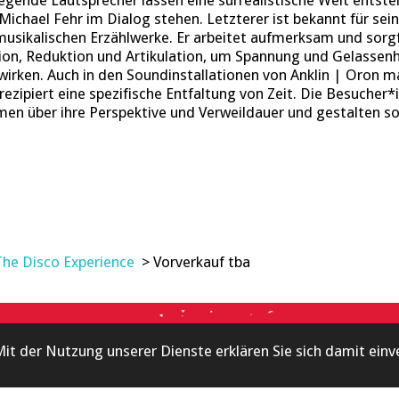
egende Lautsprecher lassen eine surrealistische Welt entste
ichael Fehr im Dialog stehen. Letzterer ist bekannt für sei
usikalischen Erzählwerke. Er arbeitet aufmerksam und sorgf
ion, Reduktion und Artikulation, um Spannung und Gelassenhei
wirken. Auch in den Soundinstallationen von Anklin | Oron ma
rezipiert eine spezifische Entfaltung von Zeit. Die Besucher
en über ihre Perspektive und Verweildauer und gestalten somi
The Disco Experience
> Vorverkauf tba
© KLANGBASEL 2020
 Mit der Nutzung unserer Dienste erklären Sie sich damit ein