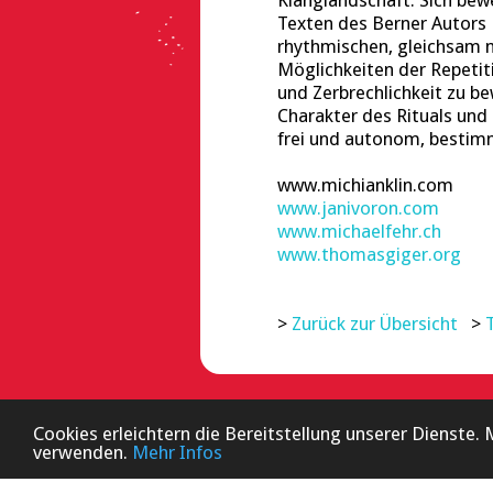
Klanglandschaft. Sich bew
Texten des Berner Autors M
rhythmischen, gleichsam m
Möglichkeiten der Repetit
und Zerbrechlichkeit zu be
Charakter des Rituals und 
frei und autonom, bestimm
www.michianklin.com
www.janivoron.com
www.michaelfehr.ch
www.thomasgiger.org
>
Zurück zur Übersicht
>
Cookies erleichtern die Bereitstellung unserer Dienste.
verwenden.
Mehr Infos